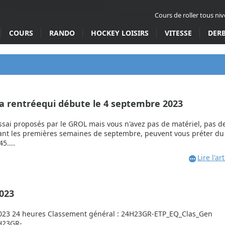
Cours de roller tous ni
COURS
RANDO
HOCKEY LOISIRS
VITESSE
DER
la rentréequi débute le 4 septembre 2023
essai proposés par le GROL mais vous n'avez pas de matériel, pas d
ant les premières semaines de septembre, peuvent vous préter du
5....
Lire l'art
023
24 heures Classement général : 24H23GR-ETP_EQ_Clas_Gen
H23GR-...