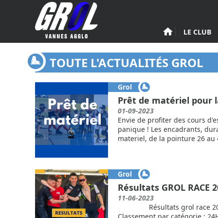
Aller au contenu principal
LE CLUB
TOUTE L'ACTUALITÉS GROL
Grol
PAGES
Prêt de matériel pour 
01-09-2023
Envie de profiter des cours d'
panique ! Les encadrants, dur
materiel, de la pointure 26 au 4
Grol
Résultats GROL RACE 2
11-06-2023
Résultats grol race 2023 
Classement par catégorie : 24