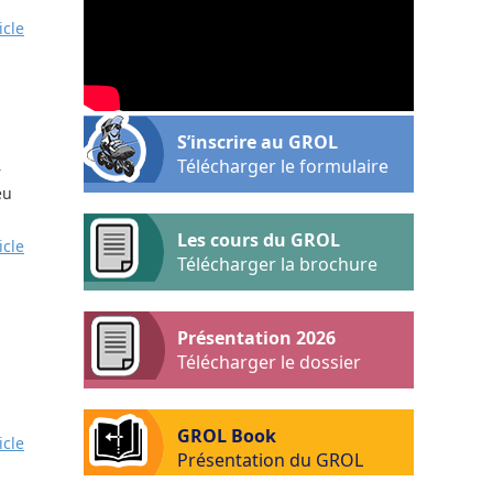
icle
S’inscrire au GROL
Télécharger le formulaire
r
eu
Les cours du GROL
icle
Télécharger la brochure
Présentation 2026
Télécharger le dossier
GROL Book
icle
Présentation du GROL