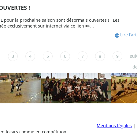
 OUVERTES !
ur la prochaine saison sont désormais ouvertes ! Les
née exclusivement sur internet via ce lien =>...
Lire l'art
3
4
5
6
7
8
9
sui
de
Mentions légales
|
 en loisirs comme en compétition