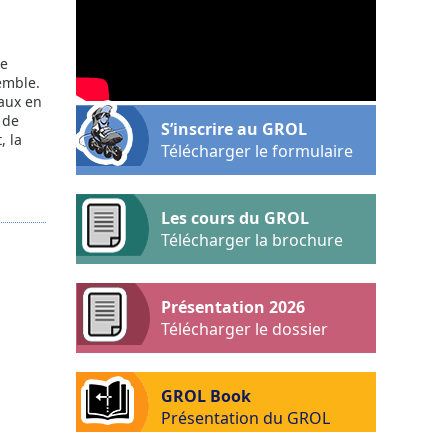
le
emble.
iaux en
 de
S’inscrire au GROL
, la
Télécharger le formulaire
Les cours du GROL
Télécharger la brochure
Présentation 2026
Télécharger le dossier
GROL Book
Présentation du GROL