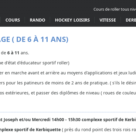
Cours de roller tous ni
COURS
RANDO
HOCKEY LOISIRS
VITESSE
DER
E ( DE 6 À 11 ANS)
 de
6 à 11
ans.
e d'état d'éducateur sportif roller)
ber en marche avant et arrière au moyens d'applications et jeux lud
rs pour les patineurs de moins de 2 ans de pratique. ( s'ils le désir
dos extérieures, et passer des diplômes de niveau ( roues de couleu
nt Joseph et/ou Mercredi 14h00 - 15h30 complexe sportif de Kerb
mplexe sportif de
Kerbiquette
( près du rond point des trois rois r