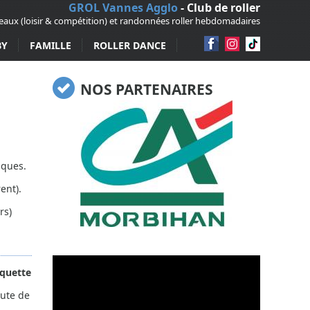
GROL Vannes Agglo
- Club de roller
veaux (loisir & compétition) et randonnées roller hebdomadaires
BY
FAMILLE
ROLLER DANCE
NOS PARTENAIRES
iques.
ent).
rs)
iquette
oute de