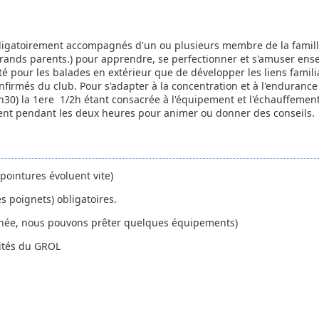
 obligatoirement accompagnés d'un ou plusieurs membre de la famil
 grands parents.) pour apprendre, se perfectionner et s'amuser ens
té pour les balades en extérieur que de développer les liens famil
firmés du club. Pour s'adapter à la concentration et à l'endurance
h30) la 1ere 1/2h étant consacrée à l'équipement et l'échauffement
sent pendant les deux heures pour animer ou donner des conseils.
 pointures évoluent vite)
s poignets) obligatoires.
année, nous pouvons prêter quelques équipements)
vités du GROL