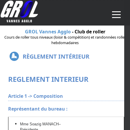
Aller au contenu principal
GROL Vannes Agglo
- Club de roller
Cours de roller tous niveaux (loisir & compétition) et randonnées roller
hebdomadaires
RÈGLEMENT INTÉRIEUR
REGLEMENT INTERIEUR
Article 1 -> Composition
Représentant du bureau :
Mme
S
oazi
g
MANACH
–
Présidente