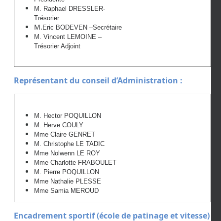
M.
Raphael DRESSLER
-
Trésori
er
M.
Eric BODEVEN
–
Secrétaire
M.
Vincent LEMOINE
–
Trésori
er Adjoint
Représentant du conseil d’Administration :
M. Hector POQUILLON
M. Herve COULY
Mme Claire GENRET
M.
Christophe LE TADIC
Mme Nolwenn LE ROY
Mme Charlotte FRABOULET
M. Pierre P
OQUILLON
Mme Nathalie PLESSE
Mme
Samia MEROUD
Encadrement sportif (école de patinage et vitesse)