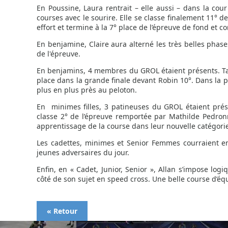
En Poussine, Laura rentrait – elle aussi – dans la cou
courses avec le sourire. Elle se classe finalement 11° d
effort et termine à la 7° place de l’épreuve de fond et 
En benjamine, Claire aura alterné les très belles pha
de l'épreuve.
En benjamins, 4 membres du GROL étaient présents. Tang
place dans la grande finale devant Robin 10°. Dans la pet
plus en plus près au peloton.
En minimes filles, 3 patineuses du GROL étaient pré
classe 2° de l’épreuve remportée par Mathilde Pedronn
apprentissage de la course dans leur nouvelle catégori
Les cadettes, minimes et Senior Femmes courraient en
jeunes adversaires du jour.
Enfin, en « Cadet, Junior, Senior », Allan s’impose lo
côté de son sujet en speed cross. Une belle course d’é
« Retour