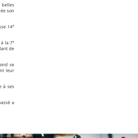
 belles
rée son
sse 14°
à la 7°
llant de
fond se
nt leur
e à ses
passé a