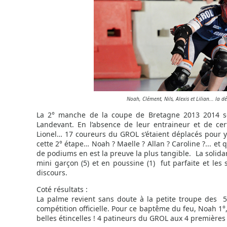
Noah, Clément, Nils, Alexis et Lilian... la dé
La 2° manche de la coupe de Bretagne 2013 2014 se 
Landevant. En l’absence de leur entraineur et de cer
Lionel… 17 coureurs du GROL s’étaient déplacés pour y 
cette 2° étape… Noah ? Maelle ? Allan ? Caroline ?... e
de podiums en est la preuve la plus tangible. La solid
mini garçon (5) et en poussine (1) fut parfaite et les
discours.
Coté résultats :
La palme revient sans doute à la petite troupe des 
compétition officielle. Pour ce baptême du feu, Noah 1°, C
belles étincelles ! 4 patineurs du GROL aux 4 premières