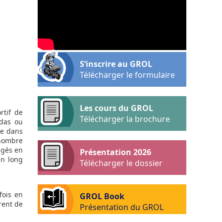
S’inscrire au GROL
Télécharger le formulaire
Les cours du GROL
rtif de
Télécharger la brochure
ldas ou
te dans
 nombre
agés en
Présentation 2026
un long
Télécharger le dossier
fois en
GROL Book
irent de
Présentation du GROL