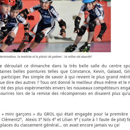
termination, la maitrise et le plaisir de patiner : la relève est assurée!
déroulait ce dimanche dans la très belle salle du centre spo
taines belles pointures telles que Constance, Kevin, Galaad, Gi
participer. Pas simple de savoir à qui revient le plus grand méri
t que dire des autres ? Tous ont donné le meilleur d’eux même et le
arité des plus expérimentés envers les nouveaux compétiteurs eng
 sourires lors de la remise des récompenses en disaient plus qu’
5 « mini garçons » du GROL qui était engagée pour la première 
lément2°, Alexis 3° Nils 4° et Lilian 9° ( suite à 1 faute de plot) f
 places du classement général... on avait encore jamais vu ça!