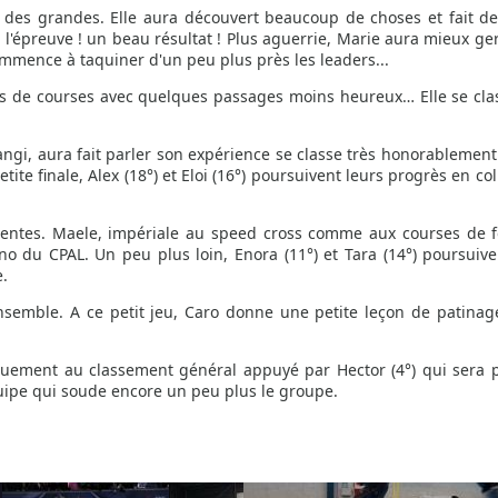
r des grandes. Elle aura découvert beaucoup de choses et fait de
e l'épreuve ! un beau résultat ! Plus aguerrie, Marie aura mieux ge
commence à taquiner d'un peu plus près les leaders...
ses de courses avec quelques passages moins heureux… Elle se cla
i, aura fait parler son expérience se classe très honorablement 
ite finale, Alex (18°) et Eloi (16°) poursuivent leurs progrès en co
sentes. Maele, impériale au speed cross comme aux courses de 
o du CPAL. Un peu plus loin, Enora (11°) et Tara (14°) poursuive
e.
semble. A ce petit jeu, Caro donne une petite leçon de patinag
giquement au classement général appuyé par Hector (4°) qui sera 
quipe qui soude encore un peu plus le groupe.