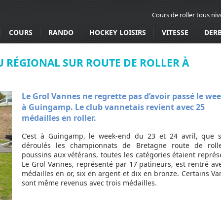
Cours de roller tous ni
COURS
RANDO
HOCKEY LOISIRS
VITESSE
DER
U RÉGIONAL SUR ROUTE DE ROLLER À
Le Grol Vannes ne regrette pas d’avoir passé le we
à Guingamp. Le club vannetais revient avec 25
médailles en roller.
C’est à Guingamp, le week-end du 23 et 24 avril, que 
déroulés les championnats de Bretagne route de rolle
poussins aux vétérans, toutes les catégories étaient représ
Le Grol Vannes, représenté par 17 patineurs, est rentré av
médailles en or, six en argent et dix en bronze. Certains Va
sont même revenus avec trois médailles.