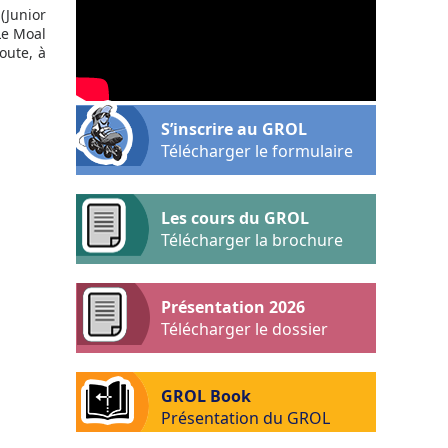
(Junior
Le Moal
oute, à
S’inscrire au GROL
Télécharger le formulaire
Les cours du GROL
Télécharger la brochure
Présentation 2026
Télécharger le dossier
GROL Book
Présentation du GROL