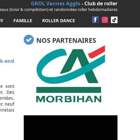
GROL Vannes Agglo
- Club de roller
veaux (loisir & compétition) et randonnées roller hebdomadaires
BY
FAMILLE
ROLLER DANCE
NOS PARTENAIRES
ek-end
se sont
r. Des
entées.
ec neuf
nnetais