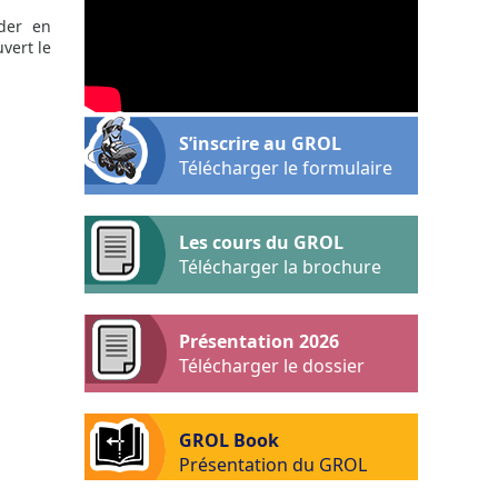
der en
vert le
S’inscrire au GROL
Télécharger le formulaire
Les cours du GROL
Télécharger la brochure
Présentation 2026
Télécharger le dossier
GROL Book
Présentation du GROL