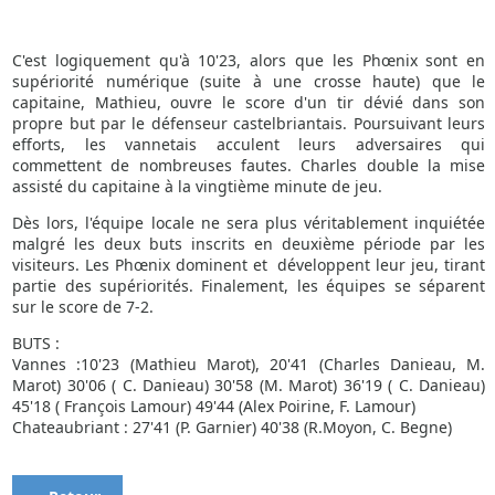
C'est logiquement qu'à 10'23, alors que les Phœnix sont en
supériorité numérique (suite à une crosse haute) que le
capitaine, Mathieu, ouvre le score d'un tir dévié dans son
propre but par le défenseur castelbriantais. Poursuivant leurs
efforts, les vannetais acculent leurs adversaires qui
commettent de nombreuses fautes. Charles double la mise
assisté du capitaine à la vingtième minute de jeu.
Dès lors, l'équipe locale ne sera plus véritablement inquiétée
malgré les deux buts inscrits en deuxième période par les
visiteurs. Les Phœnix dominent et développent leur jeu, tirant
partie des supériorités. Finalement, les équipes se séparent
sur le score de 7-2.
BUTS :
Vannes :10'23 (Mathieu Marot), 20'41 (Charles Danieau, M.
Marot) 30'06 ( C. Danieau) 30'58 (M. Marot) 36'19 ( C. Danieau)
45'18 ( François Lamour) 49'44 (Alex Poirine, F. Lamour)
Chateaubriant : 27'41 (P. Garnier) 40'38 (R.Moyon, C. Begne)