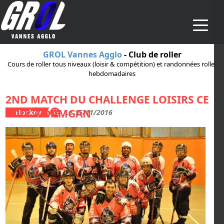
Aller au contenu principal
GROL Vannes Agglo
- Club de roller
Cours de roller tous niveaux (loisir & compétition) et randonnées roller
hebdomadaires
2ND MATCH DU CHALLENGE LOISIRS CE
SOIR À DAMGAN
Hockey
Le 15/11/2016